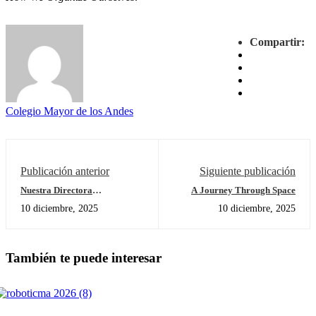
Compartir:
Colegio Mayor de los Andes
Publicación anterior
Siguiente publicación
Nuestra Directora
A Journey Through Space
Corporativa de Proyección
10 diciembre, 2025
10 diciembre, 2025
Profesional refuerza los
vínculos internacionales en
destacada gira académica por
Madrid y Barcelona
También te puede interesar