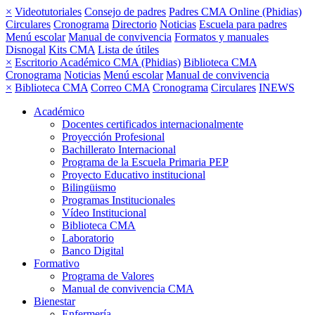
×
Videotutoriales
Consejo de padres
Padres CMA Online (Phidias)
Circulares
Cronograma
Directorio
Noticias
Escuela para padres
Menú escolar
Manual de convivencia
Formatos y manuales
Disnogal
Kits CMA
Lista de útiles
×
Escritorio Académico CMA (Phidias)
Biblioteca CMA
Cronograma
Noticias
Menú escolar
Manual de convivencia
×
Biblioteca CMA
Correo CMA
Cronograma
Circulares
INEWS
Académico
Docentes certificados internacionalmente
Proyección Profesional
Bachillerato Internacional
Programa de la Escuela Primaria PEP
Proyecto Educativo institucional
Bilingüismo
Programas Institucionales
Vídeo Institucional
Biblioteca CMA
Laboratorio
Banco Digital
Formativo
Programa de Valores
Manual de convivencia CMA
Bienestar
Enfermería