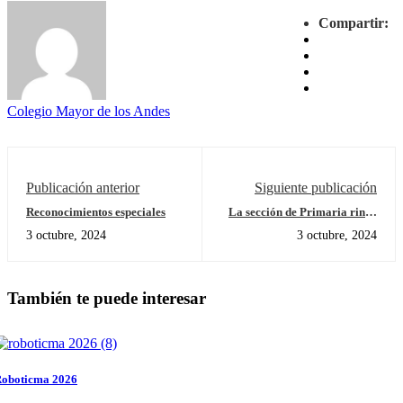
Compartir:
Colegio Mayor de los Andes
Publicación anterior
Siguiente publicación
Reconocimientos especiales
La sección de Primaria rinde
homenaje a los símbolos
3 octubre, 2024
3 octubre, 2024
patrios, a través de la Izada de
Bandera. Docentes
especialistas
También te puede interesar
oboticma 2026