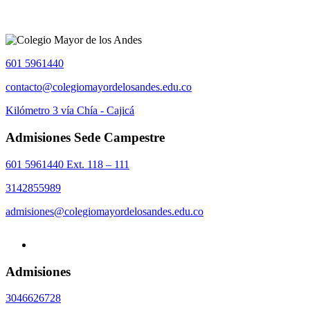
601 5961440
contacto@colegiomayordelosandes.edu.co
Kilómetro 3 vía Chía - Cajicá
Admisiones Sede Campestre
601 5961440 Ext. 118 – 111
3142855989
admisiones@colegiomayordelosandes.edu.co
Admisiones
3046626728