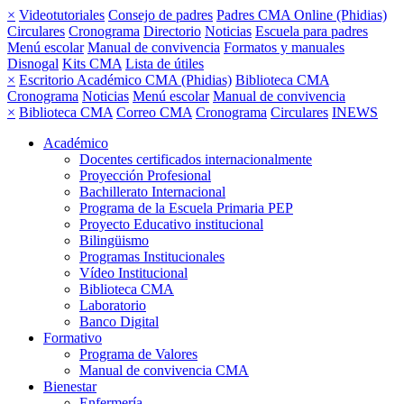
×
Videotutoriales
Consejo de padres
Padres CMA Online (Phidias)
Circulares
Cronograma
Directorio
Noticias
Escuela para padres
Menú escolar
Manual de convivencia
Formatos y manuales
Disnogal
Kits CMA
Lista de útiles
×
Escritorio Académico CMA (Phidias)
Biblioteca CMA
Cronograma
Noticias
Menú escolar
Manual de convivencia
×
Biblioteca CMA
Correo CMA
Cronograma
Circulares
INEWS
Académico
Docentes certificados internacionalmente
Proyección Profesional
Bachillerato Internacional
Programa de la Escuela Primaria PEP
Proyecto Educativo institucional
Bilingüismo
Programas Institucionales
Vídeo Institucional
Biblioteca CMA
Laboratorio
Banco Digital
Formativo
Programa de Valores
Manual de convivencia CMA
Bienestar
Enfermería