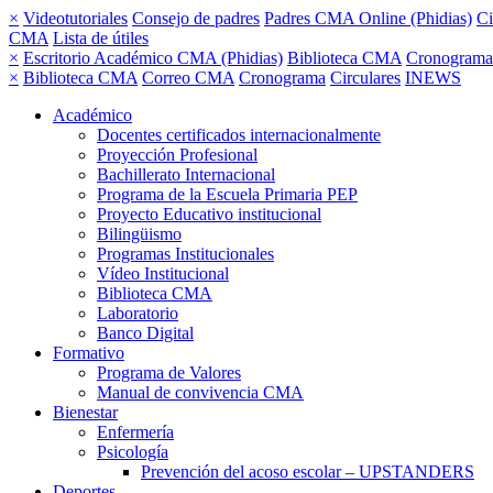
×
Videotutoriales
Consejo de padres
Padres CMA Online (Phidias)
Ci
CMA
Lista de útiles
×
Escritorio Académico CMA (Phidias)
Biblioteca CMA
Cronograma
×
Biblioteca CMA
Correo CMA
Cronograma
Circulares
INEWS
Académico
Docentes certificados internacionalmente
Proyección Profesional
Bachillerato Internacional
Programa de la Escuela Primaria PEP
Proyecto Educativo institucional
Bilingüismo
Programas Institucionales
Vídeo Institucional
Biblioteca CMA
Laboratorio
Banco Digital
Formativo
Programa de Valores
Manual de convivencia CMA
Bienestar
Enfermería
Psicología
Prevención del acoso escolar – UPSTANDERS
Deportes