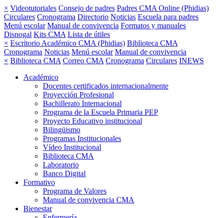
×
Videotutoriales
Consejo de padres
Padres CMA Online (Phidias)
Circulares
Cronograma
Directorio
Noticias
Escuela para padres
Menú escolar
Manual de convivencia
Formatos y manuales
Disnogal
Kits CMA
Lista de útiles
×
Escritorio Académico CMA (Phidias)
Biblioteca CMA
Cronograma
Noticias
Menú escolar
Manual de convivencia
×
Biblioteca CMA
Correo CMA
Cronograma
Circulares
INEWS
Académico
Docentes certificados internacionalmente
Proyección Profesional
Bachillerato Internacional
Programa de la Escuela Primaria PEP
Proyecto Educativo institucional
Bilingüismo
Programas Institucionales
Vídeo Institucional
Biblioteca CMA
Laboratorio
Banco Digital
Formativo
Programa de Valores
Manual de convivencia CMA
Bienestar
Enfermería