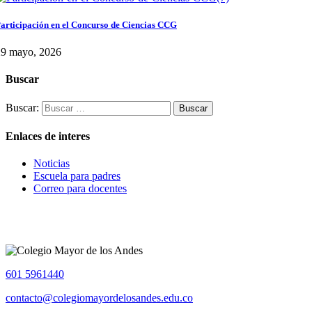
articipación en el Concurso de Ciencias CCG
29 mayo, 2026
Buscar
Buscar:
Enlaces de interes
Noticias
Escuela para padres
Correo para docentes
601 5961440
contacto@colegiomayordelosandes.edu.co