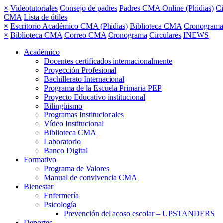
×
Videotutoriales
Consejo de padres
Padres CMA Online (Phidias)
Ci
CMA
Lista de útiles
×
Escritorio Académico CMA (Phidias)
Biblioteca CMA
Cronograma
×
Biblioteca CMA
Correo CMA
Cronograma
Circulares
INEWS
Académico
Docentes certificados internacionalmente
Proyección Profesional
Bachillerato Internacional
Programa de la Escuela Primaria PEP
Proyecto Educativo institucional
Bilingüismo
Programas Institucionales
Vídeo Institucional
Biblioteca CMA
Laboratorio
Banco Digital
Formativo
Programa de Valores
Manual de convivencia CMA
Bienestar
Enfermería
Psicología
Prevención del acoso escolar – UPSTANDERS
Deportes