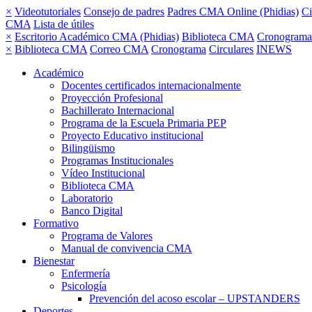
×
Videotutoriales
Consejo de padres
Padres CMA Online (Phidias)
Ci
CMA
Lista de útiles
×
Escritorio Académico CMA (Phidias)
Biblioteca CMA
Cronograma
×
Biblioteca CMA
Correo CMA
Cronograma
Circulares
INEWS
Académico
Docentes certificados internacionalmente
Proyección Profesional
Bachillerato Internacional
Programa de la Escuela Primaria PEP
Proyecto Educativo institucional
Bilingüismo
Programas Institucionales
Vídeo Institucional
Biblioteca CMA
Laboratorio
Banco Digital
Formativo
Programa de Valores
Manual de convivencia CMA
Bienestar
Enfermería
Psicología
Prevención del acoso escolar – UPSTANDERS
Deportes