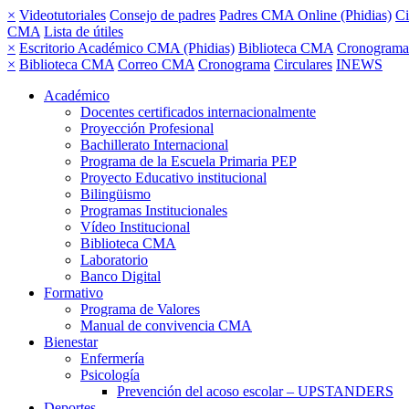
×
Videotutoriales
Consejo de padres
Padres CMA Online (Phidias)
Ci
CMA
Lista de útiles
×
Escritorio Académico CMA (Phidias)
Biblioteca CMA
Cronograma
×
Biblioteca CMA
Correo CMA
Cronograma
Circulares
INEWS
Académico
Docentes certificados internacionalmente
Proyección Profesional
Bachillerato Internacional
Programa de la Escuela Primaria PEP
Proyecto Educativo institucional
Bilingüismo
Programas Institucionales
Vídeo Institucional
Biblioteca CMA
Laboratorio
Banco Digital
Formativo
Programa de Valores
Manual de convivencia CMA
Bienestar
Enfermería
Psicología
Prevención del acoso escolar – UPSTANDERS
Deportes