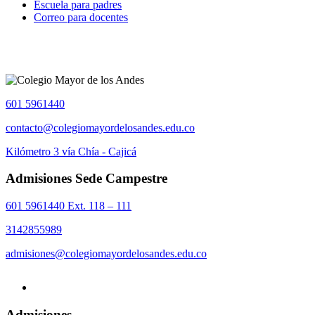
Escuela para padres
Correo para docentes
601 5961440
contacto@colegiomayordelosandes.edu.co
Kilómetro 3 vía Chía - Cajicá
Admisiones Sede Campestre
601 5961440 Ext. 118 – 111
3142855989
admisiones@colegiomayordelosandes.edu.co
Admisiones