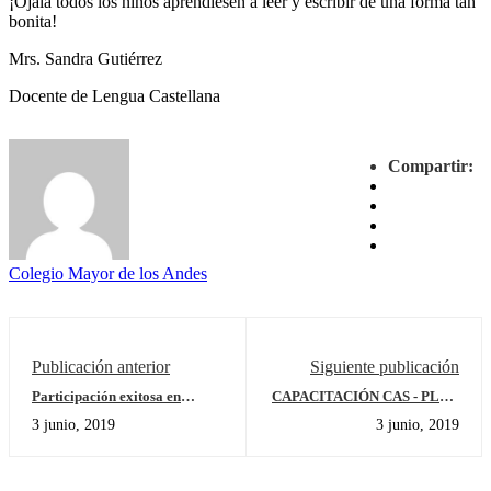
¡Ojalá todos los niños aprendiesen a leer y escribir de una forma tan
bonita!
Mrs. Sandra Gutiérrez
Docente de Lengua Castellana
Compartir:
Colegio Mayor de los Andes
Publicación anterior
Siguiente publicación
Participación exitosa en
CAPACITACIÓN CAS - PLAN
Campeonato de Gimnasia en
ESTRATÉGICO DE
3 junio, 2019
3 junio, 2019
Panamá
SEGURIDAD VIAL