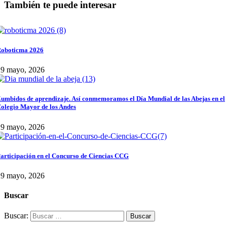
También te puede interesar
oboticma 2026
29 mayo, 2026
umbidos de aprendizaje. Así conmemoramos el Día Mundial de las Abejas en el
olegio Mayor de los Andes
29 mayo, 2026
articipación en el Concurso de Ciencias CCG
29 mayo, 2026
Buscar
Buscar: