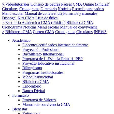
×
Videotutoriales
Consejo de padres
Padres CMA Online (Phidias)
Circulares
Cronograma
Directorio
Noticias
Escuela para padres
Menú escolar
Manual de convivencia
Formatos y manuales
Disnogal
Kits CMA
Lista de útiles
×
Escritorio Académico CMA (Phidias)
Biblioteca CMA
Cronograma
Noticias
Menú escolar
Manual de convivencia
×
Biblioteca CMA
Correo CMA
Cronograma
Circulares
INEWS
Académico
Docentes certificados internacionalmente
Proyección Profesional
Bachillerato Internacional
Programa de la Escuela Primaria PEP
Proyecto Educativo institucional
Bilingüismo
Programas Institucionales
Vídeo Institucional
Biblioteca CMA
Laboratorio
Banco Digital
Formativo
Programa de Valores
Manual de convivencia CMA
Bienestar
Enfermería