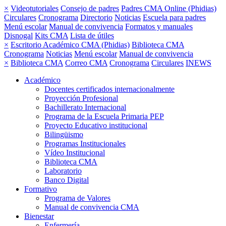
×
Videotutoriales
Consejo de padres
Padres CMA Online (Phidias)
Circulares
Cronograma
Directorio
Noticias
Escuela para padres
Menú escolar
Manual de convivencia
Formatos y manuales
Disnogal
Kits CMA
Lista de útiles
×
Escritorio Académico CMA (Phidias)
Biblioteca CMA
Cronograma
Noticias
Menú escolar
Manual de convivencia
×
Biblioteca CMA
Correo CMA
Cronograma
Circulares
INEWS
Académico
Docentes certificados internacionalmente
Proyección Profesional
Bachillerato Internacional
Programa de la Escuela Primaria PEP
Proyecto Educativo institucional
Bilingüismo
Programas Institucionales
Vídeo Institucional
Biblioteca CMA
Laboratorio
Banco Digital
Formativo
Programa de Valores
Manual de convivencia CMA
Bienestar
Enfermería