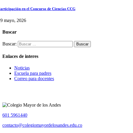
articipación en el Concurso de Ciencias CCG
29 mayo, 2026
Buscar
Buscar:
Enlaces de interes
Noticias
Escuela para padres
Correo para docentes
601 5961440
contacto@colegiomayordelosandes.edu.co