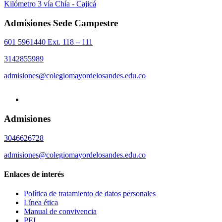
Kilómetro 3 vía Chía - Cajicá
Admisiones Sede Campestre
601 5961440 Ext. 118 – 111
3142855989
admisiones@colegiomayordelosandes.edu.co
Admisiones
3046626728
admisiones@colegiomayordelosandes.edu.co
Enlaces de interés
Política de tratamiento de datos personales
Línea ética
Manual de convivencia
PEI