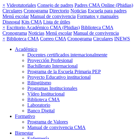
×
Videotutoriales
Consejo de padres
Padres CMA Online (Phidias)
Circulares
Cronograma
Directorio
Noticias
Escuela para padres
Menú escolar
Manual de convivencia
Formatos y manuales
Disnogal
Kits CMA
Lista de útiles
×
Escritorio Académico CMA (Phidias)
Biblioteca CMA
Cronograma
Noticias
Menú escolar
Manual de convivencia
×
Biblioteca CMA
Correo CMA
Cronograma
Circulares
INEWS
Académico
Docentes certificados internacionalmente
Proyección Profesional
Bachillerato Internacional
Programa de la Escuela Primaria PEP
Proyecto Educativo institucional
Bilingüismo
Programas Institucionales
Vídeo Institucional
Biblioteca CMA
Laboratorio
Banco Digital
Formativo
Programa de Valores
Manual de convivencia CMA
Bienestar
Enfermería