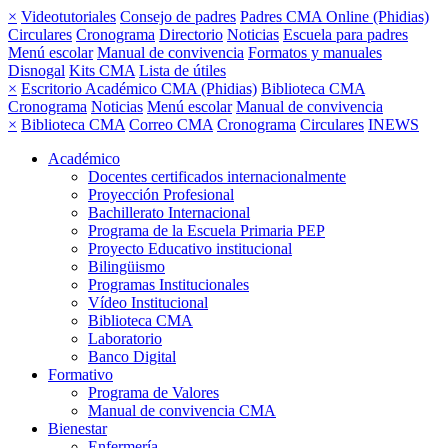
×
Videotutoriales
Consejo de padres
Padres CMA Online (Phidias)
Circulares
Cronograma
Directorio
Noticias
Escuela para padres
Menú escolar
Manual de convivencia
Formatos y manuales
Disnogal
Kits CMA
Lista de útiles
×
Escritorio Académico CMA (Phidias)
Biblioteca CMA
Cronograma
Noticias
Menú escolar
Manual de convivencia
×
Biblioteca CMA
Correo CMA
Cronograma
Circulares
INEWS
Académico
Docentes certificados internacionalmente
Proyección Profesional
Bachillerato Internacional
Programa de la Escuela Primaria PEP
Proyecto Educativo institucional
Bilingüismo
Programas Institucionales
Vídeo Institucional
Biblioteca CMA
Laboratorio
Banco Digital
Formativo
Programa de Valores
Manual de convivencia CMA
Bienestar
Enfermería