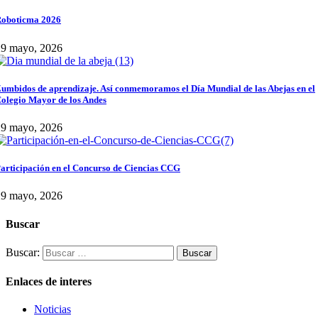
oboticma 2026
29 mayo, 2026
umbidos de aprendizaje. Así conmemoramos el Día Mundial de las Abejas en el
olegio Mayor de los Andes
29 mayo, 2026
articipación en el Concurso de Ciencias CCG
29 mayo, 2026
Buscar
Buscar:
Enlaces de interes
Noticias