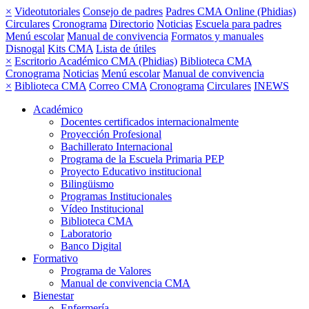
×
Videotutoriales
Consejo de padres
Padres CMA Online (Phidias)
Circulares
Cronograma
Directorio
Noticias
Escuela para padres
Menú escolar
Manual de convivencia
Formatos y manuales
Disnogal
Kits CMA
Lista de útiles
×
Escritorio Académico CMA (Phidias)
Biblioteca CMA
Cronograma
Noticias
Menú escolar
Manual de convivencia
×
Biblioteca CMA
Correo CMA
Cronograma
Circulares
INEWS
Académico
Docentes certificados internacionalmente
Proyección Profesional
Bachillerato Internacional
Programa de la Escuela Primaria PEP
Proyecto Educativo institucional
Bilingüismo
Programas Institucionales
Vídeo Institucional
Biblioteca CMA
Laboratorio
Banco Digital
Formativo
Programa de Valores
Manual de convivencia CMA
Bienestar
Enfermería