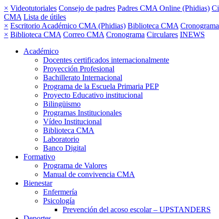
×
Videotutoriales
Consejo de padres
Padres CMA Online (Phidias)
Ci
CMA
Lista de útiles
×
Escritorio Académico CMA (Phidias)
Biblioteca CMA
Cronograma
×
Biblioteca CMA
Correo CMA
Cronograma
Circulares
INEWS
Académico
Docentes certificados internacionalmente
Proyección Profesional
Bachillerato Internacional
Programa de la Escuela Primaria PEP
Proyecto Educativo institucional
Bilingüismo
Programas Institucionales
Vídeo Institucional
Biblioteca CMA
Laboratorio
Banco Digital
Formativo
Programa de Valores
Manual de convivencia CMA
Bienestar
Enfermería
Psicología
Prevención del acoso escolar – UPSTANDERS
Deportes