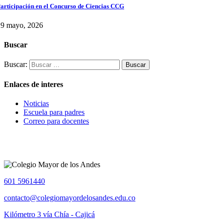
articipación en el Concurso de Ciencias CCG
29 mayo, 2026
Buscar
Buscar:
Enlaces de interes
Noticias
Escuela para padres
Correo para docentes
601 5961440
contacto@colegiomayordelosandes.edu.co
Kilómetro 3 vía Chía - Cajicá