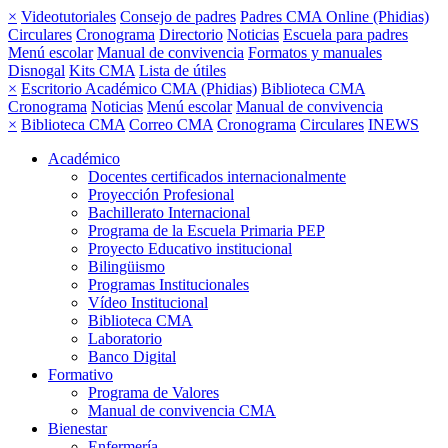
×
Videotutoriales
Consejo de padres
Padres CMA Online (Phidias)
Circulares
Cronograma
Directorio
Noticias
Escuela para padres
Menú escolar
Manual de convivencia
Formatos y manuales
Disnogal
Kits CMA
Lista de útiles
×
Escritorio Académico CMA (Phidias)
Biblioteca CMA
Cronograma
Noticias
Menú escolar
Manual de convivencia
×
Biblioteca CMA
Correo CMA
Cronograma
Circulares
INEWS
Académico
Docentes certificados internacionalmente
Proyección Profesional
Bachillerato Internacional
Programa de la Escuela Primaria PEP
Proyecto Educativo institucional
Bilingüismo
Programas Institucionales
Vídeo Institucional
Biblioteca CMA
Laboratorio
Banco Digital
Formativo
Programa de Valores
Manual de convivencia CMA
Bienestar
Enfermería