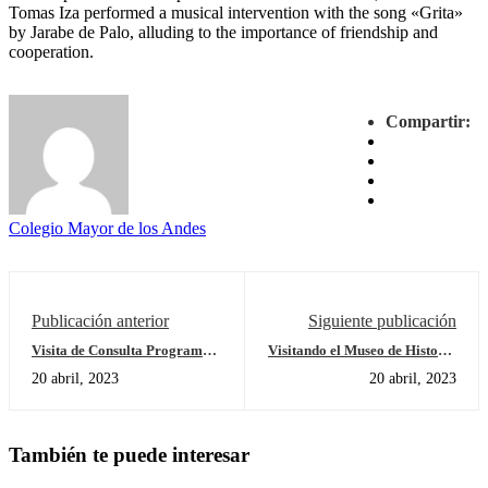
Tomas Iza performed a musical intervention with the song «Grita»
by Jarabe de Palo, alluding to the importance of friendship and
cooperation.
Compartir:
Colegio Mayor de los Andes
Publicación anterior
Siguiente publicación
Visita de Consulta Programa
Visitando el Museo de Historia
de Escuela Primaria
Natural en Londres Visiting
20 abril, 2023
20 abril, 2023
the Natural History Museum of
London
También te puede interesar