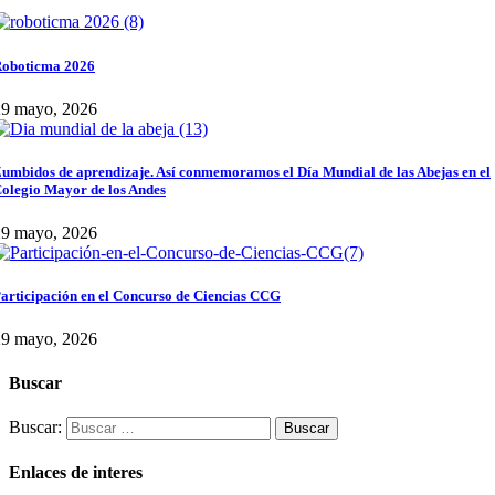
oboticma 2026
29 mayo, 2026
umbidos de aprendizaje. Así conmemoramos el Día Mundial de las Abejas en el
olegio Mayor de los Andes
29 mayo, 2026
articipación en el Concurso de Ciencias CCG
29 mayo, 2026
Buscar
Buscar:
Enlaces de interes