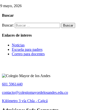
29 mayo, 2026
Buscar
Buscar:
Enlaces de interes
Noticias
Escuela para padres
Correo para docentes
601 5961440
contacto@colegiomayordelosandes.edu.co
Kilómetro 3 vía Chía - Cajicá