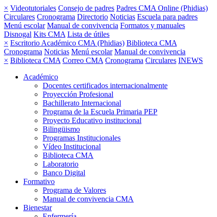
×
Videotutoriales
Consejo de padres
Padres CMA Online (Phidias)
Circulares
Cronograma
Directorio
Noticias
Escuela para padres
Menú escolar
Manual de convivencia
Formatos y manuales
Disnogal
Kits CMA
Lista de útiles
×
Escritorio Académico CMA (Phidias)
Biblioteca CMA
Cronograma
Noticias
Menú escolar
Manual de convivencia
×
Biblioteca CMA
Correo CMA
Cronograma
Circulares
INEWS
Académico
Docentes certificados internacionalmente
Proyección Profesional
Bachillerato Internacional
Programa de la Escuela Primaria PEP
Proyecto Educativo institucional
Bilingüismo
Programas Institucionales
Vídeo Institucional
Biblioteca CMA
Laboratorio
Banco Digital
Formativo
Programa de Valores
Manual de convivencia CMA
Bienestar
Enfermería