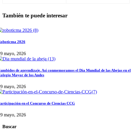
Grado primero
También te puede interesar
oboticma 2026
29 mayo, 2026
umbidos de aprendizaje. Así conmemoramos el Día Mundial de las Abejas en el
olegio Mayor de los Andes
29 mayo, 2026
articipación en el Concurso de Ciencias CCG
29 mayo, 2026
Buscar