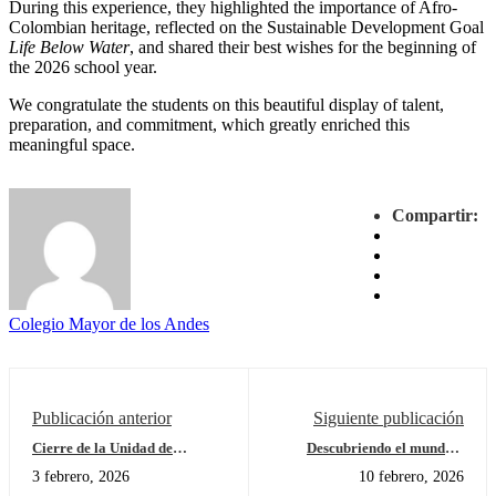
During this experience, they highlighted the importance of Afro-
Colombian heritage, reflected on the Sustainable Development Goal
Life Below Water
, and shared their best wishes for the beginning of
the 2026 school year.
We congratulate the students on this beautiful display of talent,
preparation, and commitment, which greatly enriched this
meaningful space.
Compartir:
Colegio Mayor de los Andes
Publicación anterior
Siguiente publicación
Cierre de la Unidad de
Descubriendo el mundo a
Indagación N.º 2: ¿Cómo
través del sonido
3 febrero, 2026
10 febrero, 2026
compartimos el planeta? –