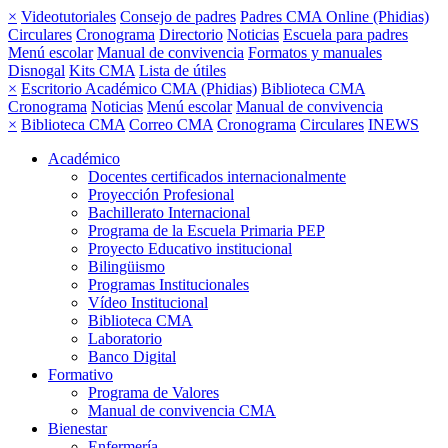
×
Videotutoriales
Consejo de padres
Padres CMA Online (Phidias)
Circulares
Cronograma
Directorio
Noticias
Escuela para padres
Menú escolar
Manual de convivencia
Formatos y manuales
Disnogal
Kits CMA
Lista de útiles
×
Escritorio Académico CMA (Phidias)
Biblioteca CMA
Cronograma
Noticias
Menú escolar
Manual de convivencia
×
Biblioteca CMA
Correo CMA
Cronograma
Circulares
INEWS
Académico
Docentes certificados internacionalmente
Proyección Profesional
Bachillerato Internacional
Programa de la Escuela Primaria PEP
Proyecto Educativo institucional
Bilingüismo
Programas Institucionales
Vídeo Institucional
Biblioteca CMA
Laboratorio
Banco Digital
Formativo
Programa de Valores
Manual de convivencia CMA
Bienestar
Enfermería