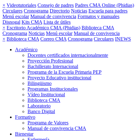
×
Videotutoriales
Consejo de padres
Padres CMA Online (Phidias)
Circulares
Cronograma
Directorio
Noticias
Escuela para padres
Menú escolar
Manual de convivencia
Formatos y manuales
Disnogal
Kits CMA
Lista de útiles
×
Escritorio Académico CMA (Phidias)
Biblioteca CMA
Cronograma
Noticias
Menú escolar
Manual de convivencia
×
Biblioteca CMA
Correo CMA
Cronograma
Circulares
INEWS
Académico
Docentes certificados internacionalmente
Proyección Profesional
Bachillerato Internacional
Programa de la Escuela Primaria PEP
Proyecto Educativo institucional
Bilingüismo
Programas Institucionales
Vídeo Institucional
Biblioteca CMA
Laboratorio
Banco Digital
Formativo
Programa de Valores
Manual de convivencia CMA
Bienestar
Enfermería