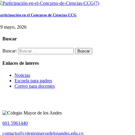
articipación en el Concurso de Ciencias CCG
29 mayo, 2026
Buscar
Buscar:
Enlaces de interes
Noticias
Escuela para padres
Correo para docentes
601 5961440
contacto@colegiomayordelosandes.edu.co