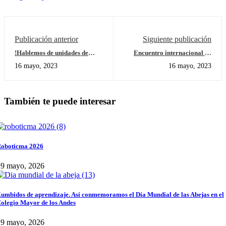
Publicación anterior
Siguiente publicación
!Hablemos de unidades de
Encuentro internacional de
medida!
estudiantes de 8º - Colombia y
16 mayo, 2023
16 mayo, 2023
EE.UU.
También te puede interesar
oboticma 2026
29 mayo, 2026
umbidos de aprendizaje. Así conmemoramos el Día Mundial de las Abejas en el
olegio Mayor de los Andes
29 mayo, 2026