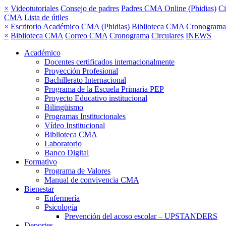
×
Videotutoriales
Consejo de padres
Padres CMA Online (Phidias)
Ci
CMA
Lista de útiles
×
Escritorio Académico CMA (Phidias)
Biblioteca CMA
Cronograma
×
Biblioteca CMA
Correo CMA
Cronograma
Circulares
INEWS
Académico
Docentes certificados internacionalmente
Proyección Profesional
Bachillerato Internacional
Programa de la Escuela Primaria PEP
Proyecto Educativo institucional
Bilingüismo
Programas Institucionales
Vídeo Institucional
Biblioteca CMA
Laboratorio
Banco Digital
Formativo
Programa de Valores
Manual de convivencia CMA
Bienestar
Enfermería
Psicología
Prevención del acoso escolar – UPSTANDERS
Deportes