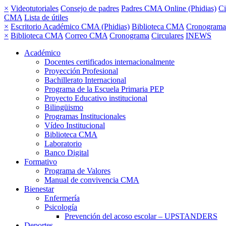
×
Videotutoriales
Consejo de padres
Padres CMA Online (Phidias)
Ci
CMA
Lista de útiles
×
Escritorio Académico CMA (Phidias)
Biblioteca CMA
Cronograma
×
Biblioteca CMA
Correo CMA
Cronograma
Circulares
INEWS
Académico
Docentes certificados internacionalmente
Proyección Profesional
Bachillerato Internacional
Programa de la Escuela Primaria PEP
Proyecto Educativo institucional
Bilingüismo
Programas Institucionales
Vídeo Institucional
Biblioteca CMA
Laboratorio
Banco Digital
Formativo
Programa de Valores
Manual de convivencia CMA
Bienestar
Enfermería
Psicología
Prevención del acoso escolar – UPSTANDERS
Deportes