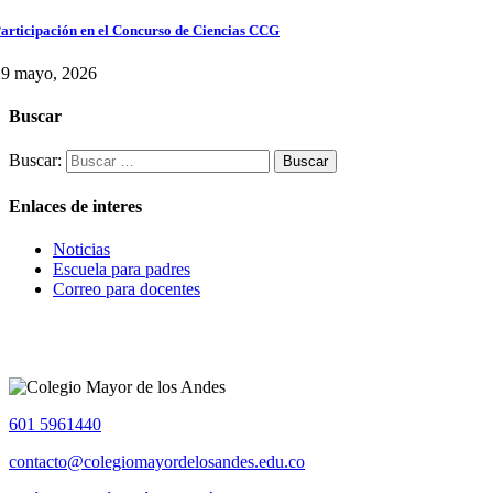
articipación en el Concurso de Ciencias CCG
29 mayo, 2026
Buscar
Buscar:
Enlaces de interes
Noticias
Escuela para padres
Correo para docentes
601 5961440
contacto@colegiomayordelosandes.edu.co