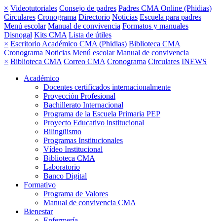
×
Videotutoriales
Consejo de padres
Padres CMA Online (Phidias)
Circulares
Cronograma
Directorio
Noticias
Escuela para padres
Menú escolar
Manual de convivencia
Formatos y manuales
Disnogal
Kits CMA
Lista de útiles
×
Escritorio Académico CMA (Phidias)
Biblioteca CMA
Cronograma
Noticias
Menú escolar
Manual de convivencia
×
Biblioteca CMA
Correo CMA
Cronograma
Circulares
INEWS
Académico
Docentes certificados internacionalmente
Proyección Profesional
Bachillerato Internacional
Programa de la Escuela Primaria PEP
Proyecto Educativo institucional
Bilingüismo
Programas Institucionales
Vídeo Institucional
Biblioteca CMA
Laboratorio
Banco Digital
Formativo
Programa de Valores
Manual de convivencia CMA
Bienestar
Enfermería