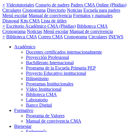
×
Videotutoriales
Consejo de padres
Padres CMA Online (Phidias)
Circulares
Cronograma
Directorio
Noticias
Escuela para padres
Menú escolar
Manual de convivencia
Formatos y manuales
Disnogal
Kits CMA
Lista de útiles
×
Escritorio Académico CMA (Phidias)
Biblioteca CMA
Cronograma
Noticias
Menú escolar
Manual de convivencia
×
Biblioteca CMA
Correo CMA
Cronograma
Circulares
INEWS
Académico
Docentes certificados internacionalmente
Proyección Profesional
Bachillerato Internacional
Programa de la Escuela Primaria PEP
Proyecto Educativo institucional
Bilingüismo
Programas Institucionales
Vídeo Institucional
Biblioteca CMA
Laboratorio
Banco Digital
Formativo
Programa de Valores
Manual de convivencia CMA
Bienestar
Enfermería