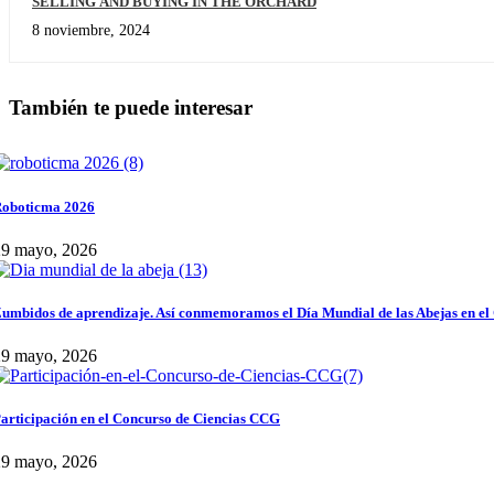
SELLING AND BUYING IN THE ORCHARD
8 noviembre, 2024
También te puede interesar
oboticma 2026
29 mayo, 2026
umbidos de aprendizaje. Así conmemoramos el Día Mundial de las Abejas en el
29 mayo, 2026
articipación en el Concurso de Ciencias CCG
29 mayo, 2026