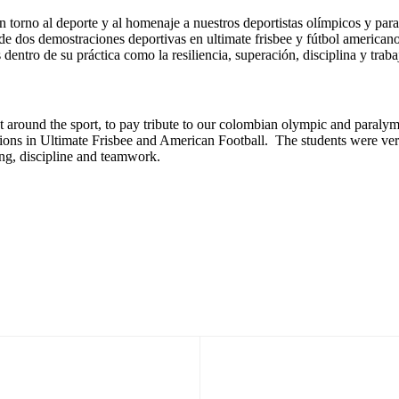
torno al deporte y al homenaje a nuestros deportistas olímpicos y paral
de dos demostraciones deportivas en ultimate frisbee y fútbol americano,
entro de su práctica como la resiliencia, superación, disciplina y traba
round the sport, to pay tribute to our colombian olympic and paralympic
tions in Ultimate Frisbee and American Football. The students were very 
ing, discipline and teamwork.