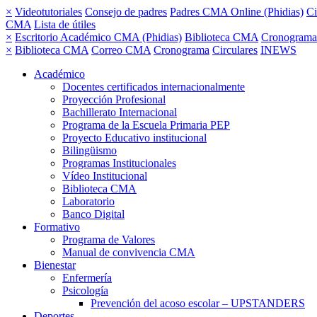
×
Videotutoriales
Consejo de padres
Padres CMA Online (Phidias)
Ci
CMA
Lista de útiles
×
Escritorio Académico CMA (Phidias)
Biblioteca CMA
Cronograma
×
Biblioteca CMA
Correo CMA
Cronograma
Circulares
INEWS
Académico
Docentes certificados internacionalmente
Proyección Profesional
Bachillerato Internacional
Programa de la Escuela Primaria PEP
Proyecto Educativo institucional
Bilingüismo
Programas Institucionales
Vídeo Institucional
Biblioteca CMA
Laboratorio
Banco Digital
Formativo
Programa de Valores
Manual de convivencia CMA
Bienestar
Enfermería
Psicología
Prevención del acoso escolar – UPSTANDERS
Deportes