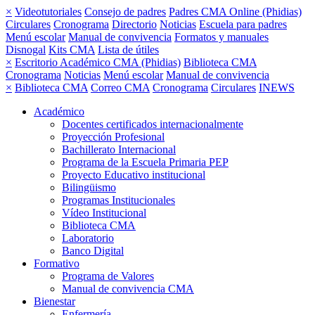
×
Videotutoriales
Consejo de padres
Padres CMA Online (Phidias)
Circulares
Cronograma
Directorio
Noticias
Escuela para padres
Menú escolar
Manual de convivencia
Formatos y manuales
Disnogal
Kits CMA
Lista de útiles
×
Escritorio Académico CMA (Phidias)
Biblioteca CMA
Cronograma
Noticias
Menú escolar
Manual de convivencia
×
Biblioteca CMA
Correo CMA
Cronograma
Circulares
INEWS
Académico
Docentes certificados internacionalmente
Proyección Profesional
Bachillerato Internacional
Programa de la Escuela Primaria PEP
Proyecto Educativo institucional
Bilingüismo
Programas Institucionales
Vídeo Institucional
Biblioteca CMA
Laboratorio
Banco Digital
Formativo
Programa de Valores
Manual de convivencia CMA
Bienestar
Enfermería