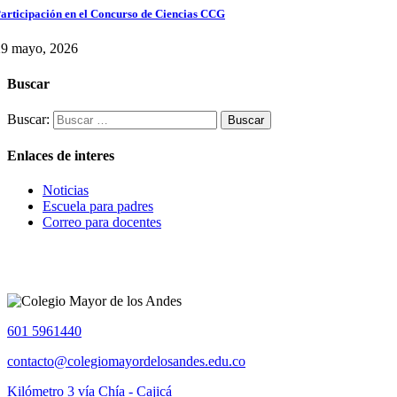
articipación en el Concurso de Ciencias CCG
29 mayo, 2026
Buscar
Buscar:
Enlaces de interes
Noticias
Escuela para padres
Correo para docentes
601 5961440
contacto@colegiomayordelosandes.edu.co
Kilómetro 3 vía Chía - Cajicá