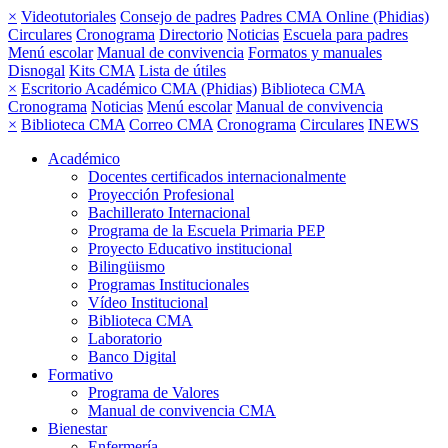
×
Videotutoriales
Consejo de padres
Padres CMA Online (Phidias)
Circulares
Cronograma
Directorio
Noticias
Escuela para padres
Menú escolar
Manual de convivencia
Formatos y manuales
Disnogal
Kits CMA
Lista de útiles
×
Escritorio Académico CMA (Phidias)
Biblioteca CMA
Cronograma
Noticias
Menú escolar
Manual de convivencia
×
Biblioteca CMA
Correo CMA
Cronograma
Circulares
INEWS
Académico
Docentes certificados internacionalmente
Proyección Profesional
Bachillerato Internacional
Programa de la Escuela Primaria PEP
Proyecto Educativo institucional
Bilingüismo
Programas Institucionales
Vídeo Institucional
Biblioteca CMA
Laboratorio
Banco Digital
Formativo
Programa de Valores
Manual de convivencia CMA
Bienestar
Enfermería