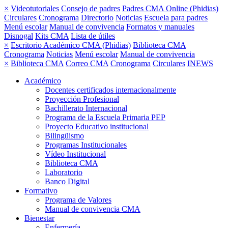
×
Videotutoriales
Consejo de padres
Padres CMA Online (Phidias)
Circulares
Cronograma
Directorio
Noticias
Escuela para padres
Menú escolar
Manual de convivencia
Formatos y manuales
Disnogal
Kits CMA
Lista de útiles
×
Escritorio Académico CMA (Phidias)
Biblioteca CMA
Cronograma
Noticias
Menú escolar
Manual de convivencia
×
Biblioteca CMA
Correo CMA
Cronograma
Circulares
INEWS
Académico
Docentes certificados internacionalmente
Proyección Profesional
Bachillerato Internacional
Programa de la Escuela Primaria PEP
Proyecto Educativo institucional
Bilingüismo
Programas Institucionales
Vídeo Institucional
Biblioteca CMA
Laboratorio
Banco Digital
Formativo
Programa de Valores
Manual de convivencia CMA
Bienestar
Enfermería