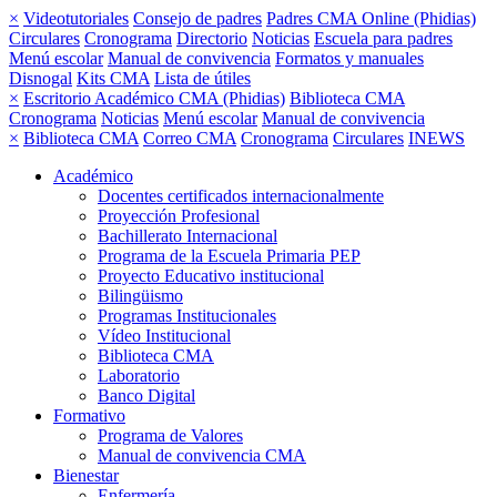
×
Videotutoriales
Consejo de padres
Padres CMA Online (Phidias)
Circulares
Cronograma
Directorio
Noticias
Escuela para padres
Menú escolar
Manual de convivencia
Formatos y manuales
Disnogal
Kits CMA
Lista de útiles
×
Escritorio Académico CMA (Phidias)
Biblioteca CMA
Cronograma
Noticias
Menú escolar
Manual de convivencia
×
Biblioteca CMA
Correo CMA
Cronograma
Circulares
INEWS
Académico
Docentes certificados internacionalmente
Proyección Profesional
Bachillerato Internacional
Programa de la Escuela Primaria PEP
Proyecto Educativo institucional
Bilingüismo
Programas Institucionales
Vídeo Institucional
Biblioteca CMA
Laboratorio
Banco Digital
Formativo
Programa de Valores
Manual de convivencia CMA
Bienestar
Enfermería