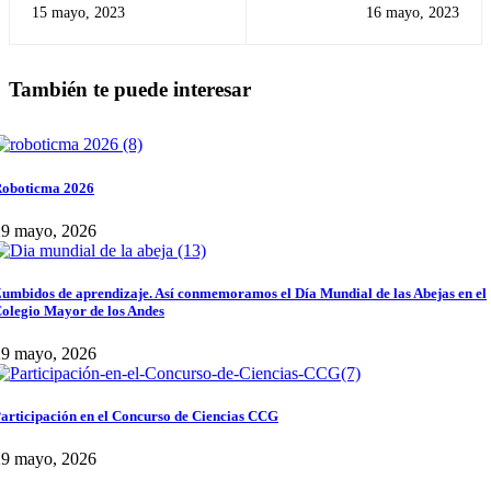
PRESENTACIÓN DE
¿Cómo crear comerciales
15 mayo, 2023
16 mayo, 2023
DANZAS DEL CMA EN EL
para televisión?
FESTIVAL ASOCOLDEP
También te puede interesar
oboticma 2026
29 mayo, 2026
umbidos de aprendizaje. Así conmemoramos el Día Mundial de las Abejas en el
olegio Mayor de los Andes
29 mayo, 2026
articipación en el Concurso de Ciencias CCG
29 mayo, 2026