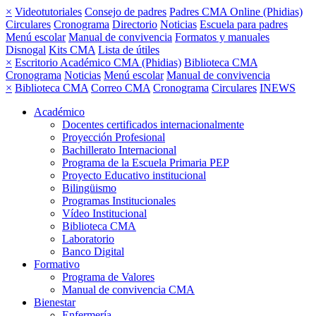
×
Videotutoriales
Consejo de padres
Padres CMA Online (Phidias)
Circulares
Cronograma
Directorio
Noticias
Escuela para padres
Menú escolar
Manual de convivencia
Formatos y manuales
Disnogal
Kits CMA
Lista de útiles
×
Escritorio Académico CMA (Phidias)
Biblioteca CMA
Cronograma
Noticias
Menú escolar
Manual de convivencia
×
Biblioteca CMA
Correo CMA
Cronograma
Circulares
INEWS
Académico
Docentes certificados internacionalmente
Proyección Profesional
Bachillerato Internacional
Programa de la Escuela Primaria PEP
Proyecto Educativo institucional
Bilingüismo
Programas Institucionales
Vídeo Institucional
Biblioteca CMA
Laboratorio
Banco Digital
Formativo
Programa de Valores
Manual de convivencia CMA
Bienestar
Enfermería