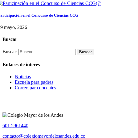
articipación en el Concurso de Ciencias CCG
29 mayo, 2026
Buscar
Buscar:
Enlaces de interes
Noticias
Escuela para padres
Correo para docentes
601 5961440
contacto@colegiomayordelosandes.edu.co