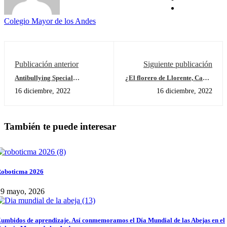
Colegio Mayor de los Andes
Publicación anterior
Siguiente publicación
Antibullying Special
¿El florero de Llorente, Causa
Characters at Preschool
o Excusa?
16 diciembre, 2022
16 diciembre, 2022
También te puede interesar
oboticma 2026
29 mayo, 2026
umbidos de aprendizaje. Así conmemoramos el Día Mundial de las Abejas en el