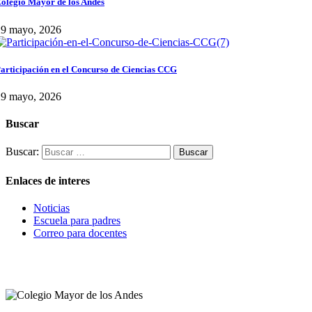
olegio Mayor de los Andes
29 mayo, 2026
articipación en el Concurso de Ciencias CCG
29 mayo, 2026
Buscar
Buscar:
Enlaces de interes
Noticias
Escuela para padres
Correo para docentes