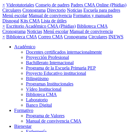
×
Videotutoriales
Consejo de padres
Padres CMA Online (Phidias)
Circulares
Cronograma
Directorio
Noticias
Escuela para padres
Menú escolar
Manual de convivencia
Formatos y manuales
Disnogal
Kits CMA
Lista de útiles
×
Escritorio Académico CMA (Phidias)
Biblioteca CMA
Cronograma
Noticias
Menú escolar
Manual de convivencia
×
Biblioteca CMA
Correo CMA
Cronograma
Circulares
INEWS
Académico
Docentes certificados internacionalmente
Proyección Profesional
Bachillerato Internacional
Programa de la Escuela Primaria PEP
Proyecto Educativo institucional
Bilingüismo
Programas Institucionales
Vídeo Institucional
Biblioteca CMA
Laboratorio
Banco Digital
Formativo
Programa de Valores
Manual de convivencia CMA
Bienestar
Enfermería