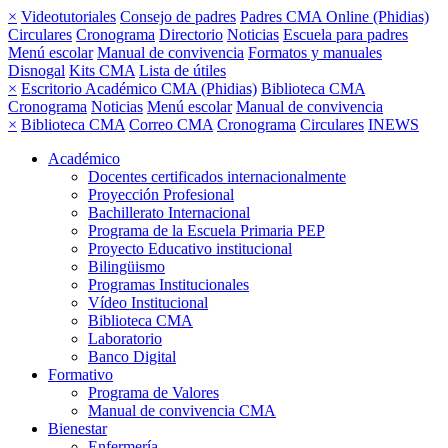
×
Videotutoriales
Consejo de padres
Padres CMA Online (Phidias)
Circulares
Cronograma
Directorio
Noticias
Escuela para padres
Menú escolar
Manual de convivencia
Formatos y manuales
Disnogal
Kits CMA
Lista de útiles
×
Escritorio Académico CMA (Phidias)
Biblioteca CMA
Cronograma
Noticias
Menú escolar
Manual de convivencia
×
Biblioteca CMA
Correo CMA
Cronograma
Circulares
INEWS
Académico
Docentes certificados internacionalmente
Proyección Profesional
Bachillerato Internacional
Programa de la Escuela Primaria PEP
Proyecto Educativo institucional
Bilingüismo
Programas Institucionales
Vídeo Institucional
Biblioteca CMA
Laboratorio
Banco Digital
Formativo
Programa de Valores
Manual de convivencia CMA
Bienestar
Enfermería