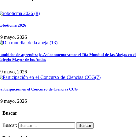
oboticma 2026
29 mayo, 2026
umbidos de aprendizaje. Así conmemoramos el Día Mundial de las Abejas en el
olegio Mayor de los Andes
29 mayo, 2026
articipación en el Concurso de Ciencias CCG
29 mayo, 2026
Buscar
Buscar: