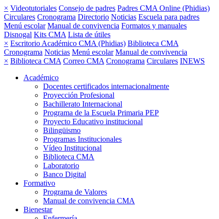
×
Videotutoriales
Consejo de padres
Padres CMA Online (Phidias)
Circulares
Cronograma
Directorio
Noticias
Escuela para padres
Menú escolar
Manual de convivencia
Formatos y manuales
Disnogal
Kits CMA
Lista de útiles
×
Escritorio Académico CMA (Phidias)
Biblioteca CMA
Cronograma
Noticias
Menú escolar
Manual de convivencia
×
Biblioteca CMA
Correo CMA
Cronograma
Circulares
INEWS
Académico
Docentes certificados internacionalmente
Proyección Profesional
Bachillerato Internacional
Programa de la Escuela Primaria PEP
Proyecto Educativo institucional
Bilingüismo
Programas Institucionales
Vídeo Institucional
Biblioteca CMA
Laboratorio
Banco Digital
Formativo
Programa de Valores
Manual de convivencia CMA
Bienestar
Enfermería