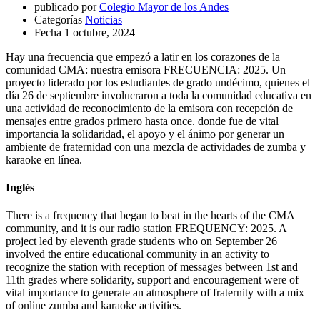
publicado por
Colegio Mayor de los Andes
Categorías
Noticias
Fecha
1 octubre, 2024
Hay una frecuencia que empezó a latir en los corazones de la
comunidad CMA: nuestra emisora FRECUENCIA: 2025. Un
proyecto liderado por los estudiantes de grado undécimo, quienes el
día 26 de septiembre involucraron a toda la comunidad educativa en
una actividad de reconocimiento de la emisora con recepción de
mensajes entre grados primero hasta once. donde fue de vital
importancia la solidaridad, el apoyo y el ánimo por generar un
ambiente de fraternidad con una mezcla de actividades de zumba y
karaoke en línea.
Inglés
There is a frequency that began to beat in the hearts of the CMA
community, and it is our radio station FREQUENCY: 2025. A
project led by eleventh grade students who on September 26
involved the entire educational community in an activity to
recognize the station with reception of messages between 1st and
11th grades where solidarity, support and encouragement were of
vital importance to generate an atmosphere of fraternity with a mix
of online zumba and karaoke activities.