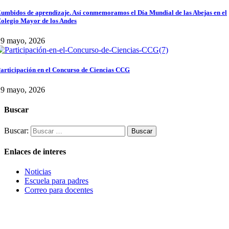
umbidos de aprendizaje. Así conmemoramos el Día Mundial de las Abejas en el
olegio Mayor de los Andes
29 mayo, 2026
articipación en el Concurso de Ciencias CCG
29 mayo, 2026
Buscar
Buscar:
Enlaces de interes
Noticias
Escuela para padres
Correo para docentes