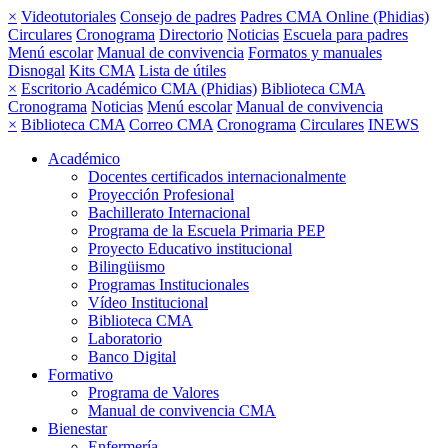
×
Videotutoriales
Consejo de padres
Padres CMA Online (Phidias)
Circulares
Cronograma
Directorio
Noticias
Escuela para padres
Menú escolar
Manual de convivencia
Formatos y manuales
Disnogal
Kits CMA
Lista de útiles
×
Escritorio Académico CMA (Phidias)
Biblioteca CMA
Cronograma
Noticias
Menú escolar
Manual de convivencia
×
Biblioteca CMA
Correo CMA
Cronograma
Circulares
INEWS
Académico
Docentes certificados internacionalmente
Proyección Profesional
Bachillerato Internacional
Programa de la Escuela Primaria PEP
Proyecto Educativo institucional
Bilingüismo
Programas Institucionales
Vídeo Institucional
Biblioteca CMA
Laboratorio
Banco Digital
Formativo
Programa de Valores
Manual de convivencia CMA
Bienestar
Enfermería