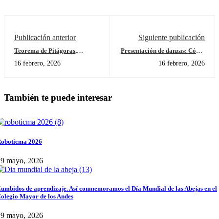
Publicación anterior
Siguiente publicación
Teorema de Pitágoras,
Presentación de danzas: Cómo
transformaciones geométricas
nos expresamos, Carnaval de
16 febrero, 2026
16 febrero, 2026
y San Valentín
Barranquilla en jardín
También te puede interesar
oboticma 2026
29 mayo, 2026
umbidos de aprendizaje. Así conmemoramos el Día Mundial de las Abejas en el
olegio Mayor de los Andes
29 mayo, 2026