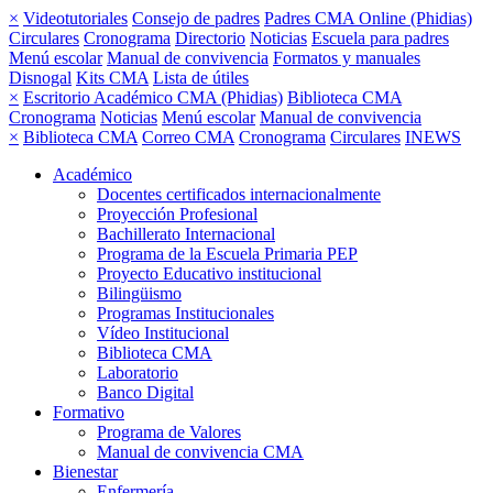
×
Videotutoriales
Consejo de padres
Padres CMA Online (Phidias)
Circulares
Cronograma
Directorio
Noticias
Escuela para padres
Menú escolar
Manual de convivencia
Formatos y manuales
Disnogal
Kits CMA
Lista de útiles
×
Escritorio Académico CMA (Phidias)
Biblioteca CMA
Cronograma
Noticias
Menú escolar
Manual de convivencia
×
Biblioteca CMA
Correo CMA
Cronograma
Circulares
INEWS
Académico
Docentes certificados internacionalmente
Proyección Profesional
Bachillerato Internacional
Programa de la Escuela Primaria PEP
Proyecto Educativo institucional
Bilingüismo
Programas Institucionales
Vídeo Institucional
Biblioteca CMA
Laboratorio
Banco Digital
Formativo
Programa de Valores
Manual de convivencia CMA
Bienestar
Enfermería