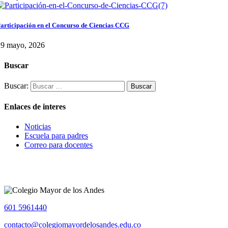
articipación en el Concurso de Ciencias CCG
29 mayo, 2026
Buscar
Buscar:
Enlaces de interes
Noticias
Escuela para padres
Correo para docentes
601 5961440
contacto@colegiomayordelosandes.edu.co