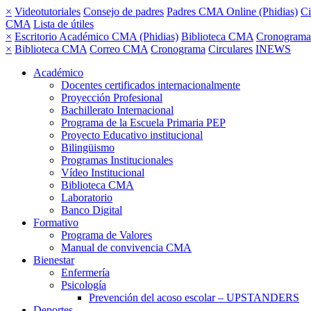
×
Videotutoriales
Consejo de padres
Padres CMA Online (Phidias)
Ci
CMA
Lista de útiles
×
Escritorio Académico CMA (Phidias)
Biblioteca CMA
Cronograma
×
Biblioteca CMA
Correo CMA
Cronograma
Circulares
INEWS
Académico
Docentes certificados internacionalmente
Proyección Profesional
Bachillerato Internacional
Programa de la Escuela Primaria PEP
Proyecto Educativo institucional
Bilingüismo
Programas Institucionales
Vídeo Institucional
Biblioteca CMA
Laboratorio
Banco Digital
Formativo
Programa de Valores
Manual de convivencia CMA
Bienestar
Enfermería
Psicología
Prevención del acoso escolar – UPSTANDERS
Deportes