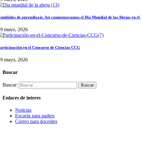
umbidos de aprendizaje. Así conmemoramos el Día Mundial de las Abejas en el
29 mayo, 2026
articipación en el Concurso de Ciencias CCG
29 mayo, 2026
Buscar
Buscar:
Enlaces de interes
Noticias
Escuela para padres
Correo para docentes