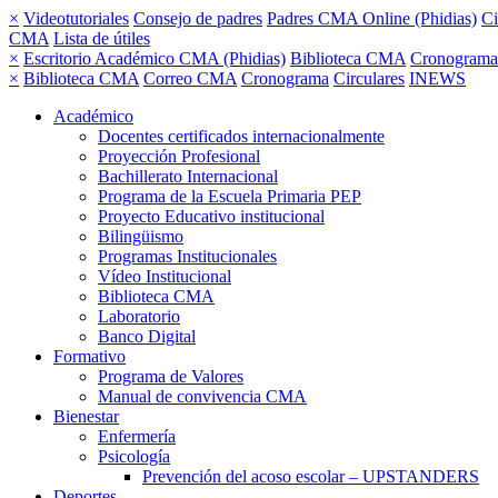
×
Videotutoriales
Consejo de padres
Padres CMA Online (Phidias)
Ci
CMA
Lista de útiles
×
Escritorio Académico CMA (Phidias)
Biblioteca CMA
Cronograma
×
Biblioteca CMA
Correo CMA
Cronograma
Circulares
INEWS
Académico
Docentes certificados internacionalmente
Proyección Profesional
Bachillerato Internacional
Programa de la Escuela Primaria PEP
Proyecto Educativo institucional
Bilingüismo
Programas Institucionales
Vídeo Institucional
Biblioteca CMA
Laboratorio
Banco Digital
Formativo
Programa de Valores
Manual de convivencia CMA
Bienestar
Enfermería
Psicología
Prevención del acoso escolar – UPSTANDERS
Deportes