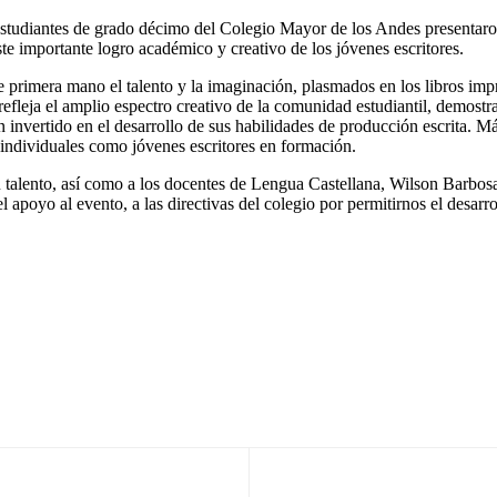
estudiantes de grado décimo del Colegio Mayor de los Andes presentaron 
ste importante logro académico y creativo de los jóvenes escritores.
de primera mano el talento y la imaginación, plasmados en los libros im
 refleja el amplio espectro creativo de la comunidad estudiantil, demostr
n invertido en el desarrollo de sus habilidades de producción escrita. Má
s individuales como jóvenes escritores en formación.
 talento, así como a los docentes de Lengua Castellana, Wilson Barbos
l apoyo al evento, a las directivas del colegio por permitirnos el desarr