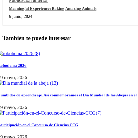
Publicación anterior
Meaningful Experience: Baking Amazing Animals
6 junio, 2024
También te puede interesar
oboticma 2026
29 mayo, 2026
umbidos de aprendizaje. Así conmemoramos el Día Mundial de las Abejas en el
29 mayo, 2026
articipación en el Concurso de Ciencias CCG
29 mayo, 2026