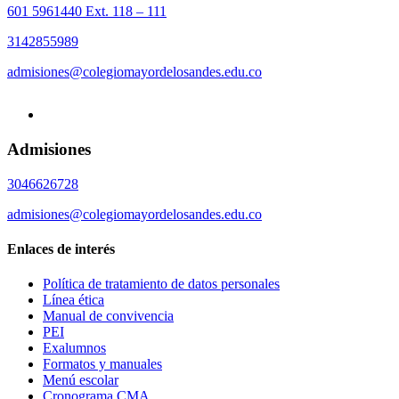
601 5961440 Ext. 118 – 111
3142855989
admisiones@colegiomayordelosandes.edu.co
Admisiones
3046626728
admisiones@colegiomayordelosandes.edu.co
Enlaces de interés
Política de tratamiento de datos personales
Línea ética
Manual de convivencia
PEI
Exalumnos
Formatos y manuales
Menú escolar
Cronograma CMA