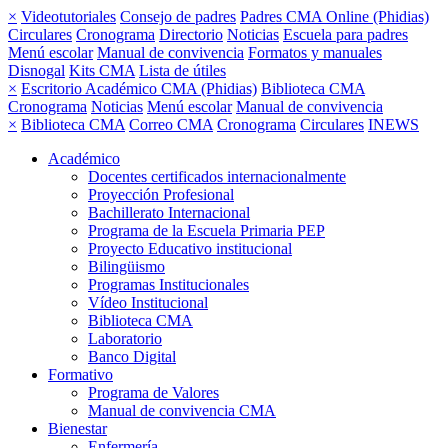
×
Videotutoriales
Consejo de padres
Padres CMA Online (Phidias)
Circulares
Cronograma
Directorio
Noticias
Escuela para padres
Menú escolar
Manual de convivencia
Formatos y manuales
Disnogal
Kits CMA
Lista de útiles
×
Escritorio Académico CMA (Phidias)
Biblioteca CMA
Cronograma
Noticias
Menú escolar
Manual de convivencia
×
Biblioteca CMA
Correo CMA
Cronograma
Circulares
INEWS
Académico
Docentes certificados internacionalmente
Proyección Profesional
Bachillerato Internacional
Programa de la Escuela Primaria PEP
Proyecto Educativo institucional
Bilingüismo
Programas Institucionales
Vídeo Institucional
Biblioteca CMA
Laboratorio
Banco Digital
Formativo
Programa de Valores
Manual de convivencia CMA
Bienestar
Enfermería