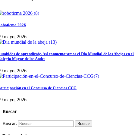
oboticma 2026
29 mayo, 2026
umbidos de aprendizaje. Así conmemoramos el Día Mundial de las Abejas en el
olegio Mayor de los Andes
29 mayo, 2026
articipación en el Concurso de Ciencias CCG
29 mayo, 2026
Buscar
Buscar: