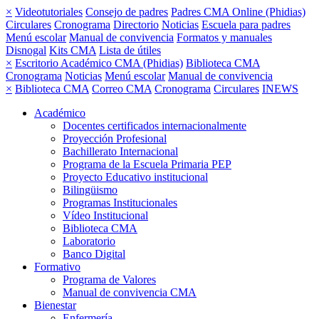
×
Videotutoriales
Consejo de padres
Padres CMA Online (Phidias)
Circulares
Cronograma
Directorio
Noticias
Escuela para padres
Menú escolar
Manual de convivencia
Formatos y manuales
Disnogal
Kits CMA
Lista de útiles
×
Escritorio Académico CMA (Phidias)
Biblioteca CMA
Cronograma
Noticias
Menú escolar
Manual de convivencia
×
Biblioteca CMA
Correo CMA
Cronograma
Circulares
INEWS
Académico
Docentes certificados internacionalmente
Proyección Profesional
Bachillerato Internacional
Programa de la Escuela Primaria PEP
Proyecto Educativo institucional
Bilingüismo
Programas Institucionales
Vídeo Institucional
Biblioteca CMA
Laboratorio
Banco Digital
Formativo
Programa de Valores
Manual de convivencia CMA
Bienestar
Enfermería