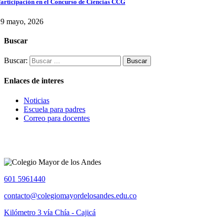
articipación en el Concurso de Ciencias CCG
29 mayo, 2026
Buscar
Buscar:
Enlaces de interes
Noticias
Escuela para padres
Correo para docentes
601 5961440
contacto@colegiomayordelosandes.edu.co
Kilómetro 3 vía Chía - Cajicá