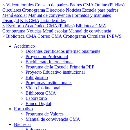
×
Videotutoriales
Consejo de padres
Padres CMA Online (Phidias)
Circulares
Cronograma
Directorio
Noticias
Escuela para padres
Menú escolar
Manual de convivencia
Formatos y manuales
Disnogal
Kits CMA
Lista de útiles
×
Escritorio Académico CMA (Phidias)
Biblioteca CMA
Cronograma
Noticias
Menú escolar
Manual de convivencia
×
Biblioteca CMA
Correo CMA
Cronograma
Circulares
INEWS
Académico
Docentes certificados internacionalmente
Proyección Profesional
Bachillerato Internacional
Programa de la Escuela Primaria PEP
Proyecto Educativo institucional
Bilingüismo
Programas Institucionales
Vídeo Institucional
Biblioteca CMA
Laboratorio
Banco Digital
Formativo
Programa de Valores
Manual de convivencia CMA
Bienestar
Enfermería