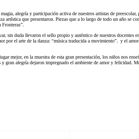
agia, alegría y participación activa de nuestros artistas de preescolar,
ieza artística que presentaron. Piezas que a lo largo de todo un año se
n Fronteras”.
ar, sin duda llevaron el sello propio y auténtico de nuestros docentes e
mor por el arte de la danza: “música traducida a movimiento”. y el amor
gar mejor, en la muestra de esta gran presentación, los niños nos enseñ
tos y gran alegría dejaron impregnado el ambiente de amor y felicidad. 