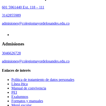
601 5961440 Ext. 118 – 111
3142855989
admisiones@colegiomayordelosandes.edu.co
Admisiones
3046626728
admisiones@colegiomayordelosandes.edu.co
Enlaces de interés
Política de tratamiento de datos personales
Línea ética
Manual de convivencia
PEI
Exalumnos
Formatos y manuales
Menú escolar