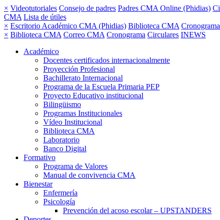
×
Videotutoriales
Consejo de padres
Padres CMA Online (Phidias)
Ci
CMA
Lista de útiles
×
Escritorio Académico CMA (Phidias)
Biblioteca CMA
Cronograma
×
Biblioteca CMA
Correo CMA
Cronograma
Circulares
INEWS
Académico
Docentes certificados internacionalmente
Proyección Profesional
Bachillerato Internacional
Programa de la Escuela Primaria PEP
Proyecto Educativo institucional
Bilingüismo
Programas Institucionales
Vídeo Institucional
Biblioteca CMA
Laboratorio
Banco Digital
Formativo
Programa de Valores
Manual de convivencia CMA
Bienestar
Enfermería
Psicología
Prevención del acoso escolar – UPSTANDERS
Deportes