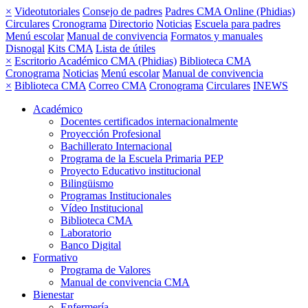
×
Videotutoriales
Consejo de padres
Padres CMA Online (Phidias)
Circulares
Cronograma
Directorio
Noticias
Escuela para padres
Menú escolar
Manual de convivencia
Formatos y manuales
Disnogal
Kits CMA
Lista de útiles
×
Escritorio Académico CMA (Phidias)
Biblioteca CMA
Cronograma
Noticias
Menú escolar
Manual de convivencia
×
Biblioteca CMA
Correo CMA
Cronograma
Circulares
INEWS
Académico
Docentes certificados internacionalmente
Proyección Profesional
Bachillerato Internacional
Programa de la Escuela Primaria PEP
Proyecto Educativo institucional
Bilingüismo
Programas Institucionales
Vídeo Institucional
Biblioteca CMA
Laboratorio
Banco Digital
Formativo
Programa de Valores
Manual de convivencia CMA
Bienestar
Enfermería