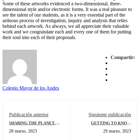
Some of these artworks evidenced a two-dimensional, three-
dimensional style and/or electronic forms. It was a real pleasure to
see the talent of our students, as it is a very essential part of the
arduous process of investigation, inquiry and analysis that relies
behind each artwork. As always, we all appreciate their valuable
work and we congratulate each and every one of them for putting
their soul into each of their proposals.
Compartir:
Colegio Mayor de los Andes
Publicación anterior
Siguiente publicación
SHARING THE PLANET.
GETTING TO KNOW
UNIT CLOSING ACTIVITY
ORIENTAL ARTS
28 marzo, 2023
29 marzo, 2023
Nº4 AT THIRD GRADE:
PEACE MAKERS