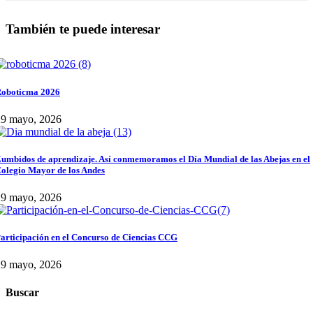
También te puede interesar
oboticma 2026
29 mayo, 2026
umbidos de aprendizaje. Así conmemoramos el Día Mundial de las Abejas en el
olegio Mayor de los Andes
29 mayo, 2026
articipación en el Concurso de Ciencias CCG
29 mayo, 2026
Buscar