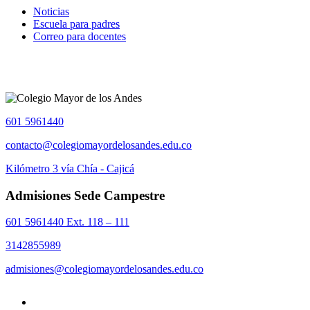
Noticias
Escuela para padres
Correo para docentes
601 5961440
contacto@colegiomayordelosandes.edu.co
Kilómetro 3 vía Chía - Cajicá
Admisiones Sede Campestre
601 5961440 Ext. 118 – 111
3142855989
admisiones@colegiomayordelosandes.edu.co