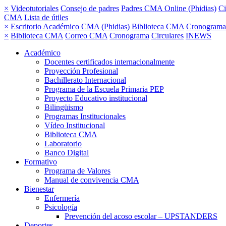
×
Videotutoriales
Consejo de padres
Padres CMA Online (Phidias)
Ci
CMA
Lista de útiles
×
Escritorio Académico CMA (Phidias)
Biblioteca CMA
Cronograma
×
Biblioteca CMA
Correo CMA
Cronograma
Circulares
INEWS
Académico
Docentes certificados internacionalmente
Proyección Profesional
Bachillerato Internacional
Programa de la Escuela Primaria PEP
Proyecto Educativo institucional
Bilingüismo
Programas Institucionales
Vídeo Institucional
Biblioteca CMA
Laboratorio
Banco Digital
Formativo
Programa de Valores
Manual de convivencia CMA
Bienestar
Enfermería
Psicología
Prevención del acoso escolar – UPSTANDERS
Deportes