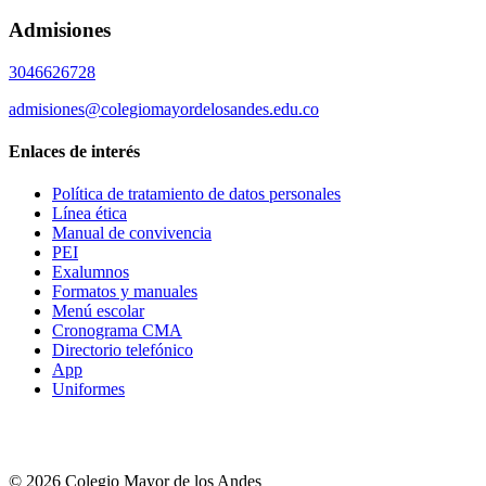
Admisiones
3046626728
admisiones@colegiomayordelosandes.edu.co
Enlaces de interés
Política de tratamiento de datos personales
Línea ética
Manual de convivencia
PEI
Exalumnos
Formatos y manuales
Menú escolar
Cronograma CMA
Directorio telefónico
App
Uniformes
© 2026 Colegio Mayor de los Andes