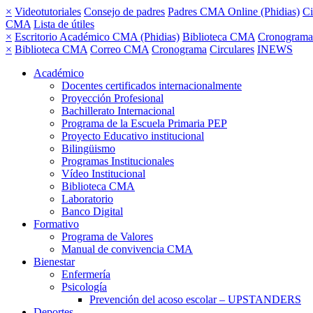
×
Videotutoriales
Consejo de padres
Padres CMA Online (Phidias)
Ci
CMA
Lista de útiles
×
Escritorio Académico CMA (Phidias)
Biblioteca CMA
Cronograma
×
Biblioteca CMA
Correo CMA
Cronograma
Circulares
INEWS
Académico
Docentes certificados internacionalmente
Proyección Profesional
Bachillerato Internacional
Programa de la Escuela Primaria PEP
Proyecto Educativo institucional
Bilingüismo
Programas Institucionales
Vídeo Institucional
Biblioteca CMA
Laboratorio
Banco Digital
Formativo
Programa de Valores
Manual de convivencia CMA
Bienestar
Enfermería
Psicología
Prevención del acoso escolar – UPSTANDERS
Deportes