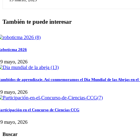
También te puede interesar
oboticma 2026
29 mayo, 2026
umbidos de aprendizaje. Así conmemoramos el Día Mundial de las Abejas en el
29 mayo, 2026
articipación en el Concurso de Ciencias CCG
29 mayo, 2026
Buscar