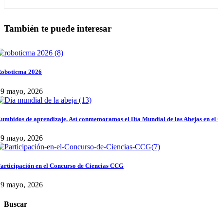
También te puede interesar
oboticma 2026
29 mayo, 2026
umbidos de aprendizaje. Así conmemoramos el Día Mundial de las Abejas en el
29 mayo, 2026
articipación en el Concurso de Ciencias CCG
29 mayo, 2026
Buscar