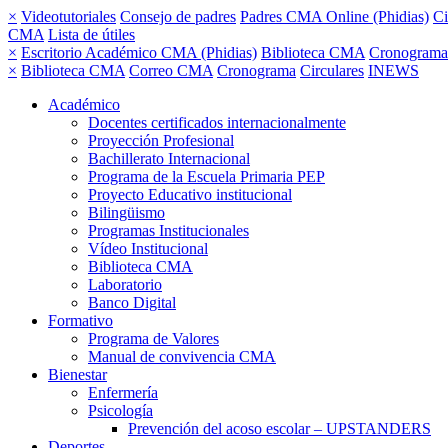
×
Videotutoriales
Consejo de padres
Padres CMA Online (Phidias)
Ci
CMA
Lista de útiles
×
Escritorio Académico CMA (Phidias)
Biblioteca CMA
Cronograma
×
Biblioteca CMA
Correo CMA
Cronograma
Circulares
INEWS
Académico
Docentes certificados internacionalmente
Proyección Profesional
Bachillerato Internacional
Programa de la Escuela Primaria PEP
Proyecto Educativo institucional
Bilingüismo
Programas Institucionales
Vídeo Institucional
Biblioteca CMA
Laboratorio
Banco Digital
Formativo
Programa de Valores
Manual de convivencia CMA
Bienestar
Enfermería
Psicología
Prevención del acoso escolar – UPSTANDERS
Deportes