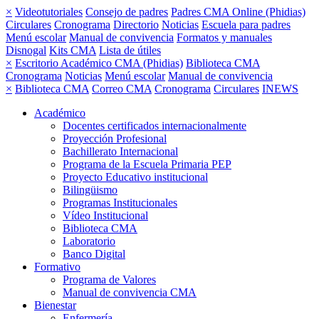
×
Videotutoriales
Consejo de padres
Padres CMA Online (Phidias)
Circulares
Cronograma
Directorio
Noticias
Escuela para padres
Menú escolar
Manual de convivencia
Formatos y manuales
Disnogal
Kits CMA
Lista de útiles
×
Escritorio Académico CMA (Phidias)
Biblioteca CMA
Cronograma
Noticias
Menú escolar
Manual de convivencia
×
Biblioteca CMA
Correo CMA
Cronograma
Circulares
INEWS
Académico
Docentes certificados internacionalmente
Proyección Profesional
Bachillerato Internacional
Programa de la Escuela Primaria PEP
Proyecto Educativo institucional
Bilingüismo
Programas Institucionales
Vídeo Institucional
Biblioteca CMA
Laboratorio
Banco Digital
Formativo
Programa de Valores
Manual de convivencia CMA
Bienestar
Enfermería