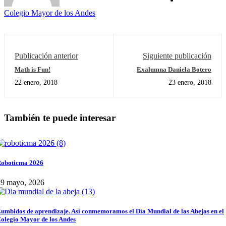
Colegio Mayor de los Andes
Publicación anterior
Siguiente publicación
Math is Fun!
Exalumna Daniela Botero
22 enero, 2018
23 enero, 2018
También te puede interesar
oboticma 2026
29 mayo, 2026
umbidos de aprendizaje. Así conmemoramos el Día Mundial de las Abejas en el
olegio Mayor de los Andes