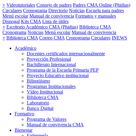
×
Videotutoriales
Consejo de padres
Padres CMA Online (Phidias)
Circulares
Cronograma
Directorio
Noticias
Escuela para padres
Menú escolar
Manual de convivencia
Formatos y manuales
Disnogal
Kits CMA
Lista de útiles
×
Escritorio Académico CMA (Phidias)
Biblioteca CMA
Cronograma
Noticias
Menú escolar
Manual de convivencia
×
Biblioteca CMA
Correo CMA
Cronograma
Circulares
INEWS
Académico
Docentes certificados internacionalmente
Proyección Profesional
Bachillerato Internacional
Programa de la Escuela Primaria PEP
Proyecto Educativo institucional
Bilingüismo
Programas Institucionales
Vídeo Institucional
Biblioteca CMA
Laboratorio
Banco Digital
Formativo
Programa de Valores
Manual de convivencia CMA
Bienestar
Enfermería