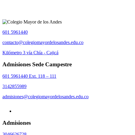
601 5961440
contacto@colegiomayordelosandes.edu.co
Kilómetro 3 vía Chía - Cajicá
Admisiones Sede Campestre
601 5961440 Ext. 118 – 111
3142855989
admisiones@colegiomayordelosandes.edu.co
Admisiones
3046626728