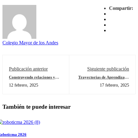
Compartir:
Colegio Mayor de los Andes
Publicación anterior
Siguiente publicación
Construyendo relaciones y
Trayectorias de Aprendizaje:
aprendiendo a trabajar en
Octavos Guiando a Primeros
12 febrero, 2025
17 febrero, 2025
equipo
en la Magia de la Matemática
con la Máquina de Goldberg
También te puede interesar
oboticma 2026