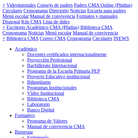
×
Videotutoriales
Consejo de padres
Padres CMA Online (Phidias)
Circulares
Cronograma
Directorio
Noticias
Escuela para padres
Menú escolar
Manual de convivencia
Formatos y manuales
Disnogal
Kits CMA
Lista de útiles
×
Escritorio Académico CMA (Phidias)
Biblioteca CMA
Cronograma
Noticias
Menú escolar
Manual de convivencia
×
Biblioteca CMA
Correo CMA
Cronograma
Circulares
INEWS
Académico
Docentes certificados internacionalmente
Proyección Profesional
Bachillerato Internacional
Programa de la Escuela Primaria PEP
Proyecto Educativo institucional
Bilingüismo
Programas Institucionales
Vídeo Institucional
Biblioteca CMA
Laboratorio
Banco Digital
Formativo
Programa de Valores
Manual de convivencia CMA
Bienestar
Enfermería