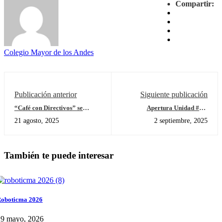
Compartir:
Colegio Mayor de los Andes
Publicación anterior
Siguiente publicación
“Café con Directivos” se
Apertura Unidad #1 –
Realiza con Padres de Grado
¿Quiénes somos? – Primero
21 agosto, 2025
2 septiembre, 2025
Sexto
También te puede interesar
oboticma 2026
29 mayo, 2026