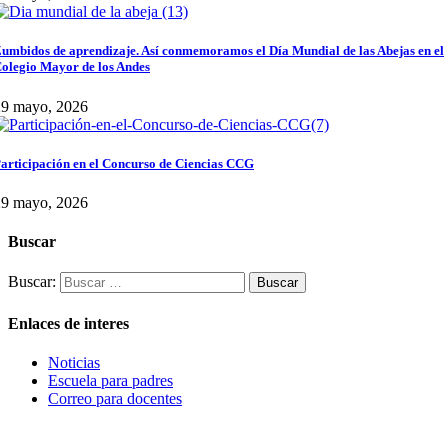
umbidos de aprendizaje. Así conmemoramos el Día Mundial de las Abejas en el
olegio Mayor de los Andes
29 mayo, 2026
articipación en el Concurso de Ciencias CCG
29 mayo, 2026
Buscar
Buscar:
Enlaces de interes
Noticias
Escuela para padres
Correo para docentes