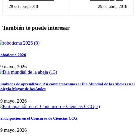
Juegos tradicionales
profesional CMA
29 octubre, 2018
29 octubre, 2018
También te puede interesar
oboticma 2026
29 mayo, 2026
umbidos de aprendizaje. Así conmemoramos el Día Mundial de las Abejas en el
olegio Mayor de los Andes
29 mayo, 2026
articipación en el Concurso de Ciencias CCG
29 mayo, 2026