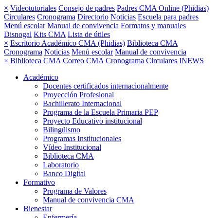
×
Videotutoriales
Consejo de padres
Padres CMA Online (Phidias)
Circulares
Cronograma
Directorio
Noticias
Escuela para padres
Menú escolar
Manual de convivencia
Formatos y manuales
Disnogal
Kits CMA
Lista de útiles
×
Escritorio Académico CMA (Phidias)
Biblioteca CMA
Cronograma
Noticias
Menú escolar
Manual de convivencia
×
Biblioteca CMA
Correo CMA
Cronograma
Circulares
INEWS
Académico
Docentes certificados internacionalmente
Proyección Profesional
Bachillerato Internacional
Programa de la Escuela Primaria PEP
Proyecto Educativo institucional
Bilingüismo
Programas Institucionales
Vídeo Institucional
Biblioteca CMA
Laboratorio
Banco Digital
Formativo
Programa de Valores
Manual de convivencia CMA
Bienestar
Enfermería