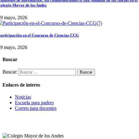
umbidos de aprendizaje. Así conmemoramos el Día Mundial de las Abejas en el
olegio Mayor de los Andes
29 mayo, 2026
articipación en el Concurso de Ciencias CCG
29 mayo, 2026
Buscar
Buscar:
Enlaces de interes
Noticias
Escuela para padres
Correo para docentes