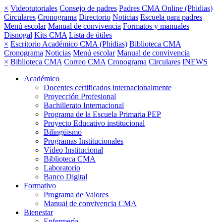
×
Videotutoriales
Consejo de padres
Padres CMA Online (Phidias)
Circulares
Cronograma
Directorio
Noticias
Escuela para padres
Menú escolar
Manual de convivencia
Formatos y manuales
Disnogal
Kits CMA
Lista de útiles
×
Escritorio Académico CMA (Phidias)
Biblioteca CMA
Cronograma
Noticias
Menú escolar
Manual de convivencia
×
Biblioteca CMA
Correo CMA
Cronograma
Circulares
INEWS
Académico
Docentes certificados internacionalmente
Proyección Profesional
Bachillerato Internacional
Programa de la Escuela Primaria PEP
Proyecto Educativo institucional
Bilingüismo
Programas Institucionales
Vídeo Institucional
Biblioteca CMA
Laboratorio
Banco Digital
Formativo
Programa de Valores
Manual de convivencia CMA
Bienestar
Enfermería