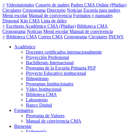
×
Videotutoriales
Consejo de padres
Padres CMA Online (Phidias)
Circulares
Cronograma
Directorio
Noticias
Escuela para padres
Menú escolar
Manual de convivencia
Formatos y manuales
Disnogal
Kits CMA
Lista de útiles
×
Escritorio Académico CMA (Phidias)
Biblioteca CMA
Cronograma
Noticias
Menú escolar
Manual de convivencia
×
Biblioteca CMA
Correo CMA
Cronograma
Circulares
INEWS
Académico
Docentes certificados internacionalmente
Proyección Profesional
Bachillerato Internacional
Programa de la Escuela Primaria PEP
Proyecto Educativo institucional
Bilingüismo
Programas Institucionales
Vídeo Institucional
Biblioteca CMA
Laboratorio
Banco Digital
Formativo
Programa de Valores
Manual de convivencia CMA
Bienestar
Enfermería