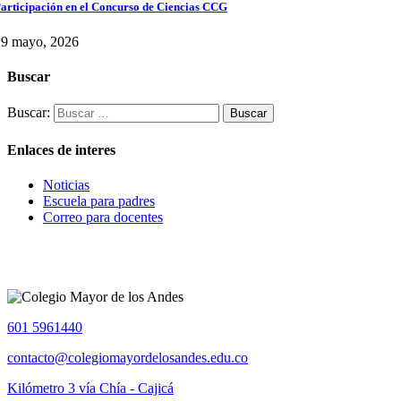
articipación en el Concurso de Ciencias CCG
29 mayo, 2026
Buscar
Buscar:
Enlaces de interes
Noticias
Escuela para padres
Correo para docentes
601 5961440
contacto@colegiomayordelosandes.edu.co
Kilómetro 3 vía Chía - Cajicá