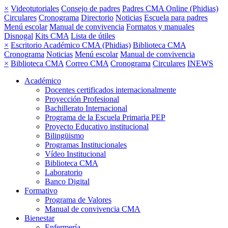
×
Videotutoriales
Consejo de padres
Padres CMA Online (Phidias)
Circulares
Cronograma
Directorio
Noticias
Escuela para padres
Menú escolar
Manual de convivencia
Formatos y manuales
Disnogal
Kits CMA
Lista de útiles
×
Escritorio Académico CMA (Phidias)
Biblioteca CMA
Cronograma
Noticias
Menú escolar
Manual de convivencia
×
Biblioteca CMA
Correo CMA
Cronograma
Circulares
INEWS
Académico
Docentes certificados internacionalmente
Proyección Profesional
Bachillerato Internacional
Programa de la Escuela Primaria PEP
Proyecto Educativo institucional
Bilingüismo
Programas Institucionales
Vídeo Institucional
Biblioteca CMA
Laboratorio
Banco Digital
Formativo
Programa de Valores
Manual de convivencia CMA
Bienestar
Enfermería