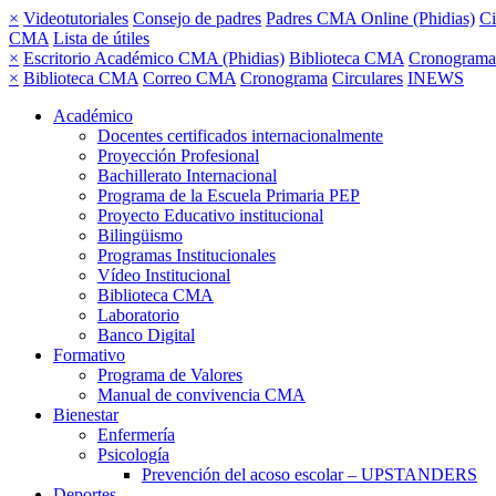
×
Videotutoriales
Consejo de padres
Padres CMA Online (Phidias)
Ci
CMA
Lista de útiles
×
Escritorio Académico CMA (Phidias)
Biblioteca CMA
Cronograma
×
Biblioteca CMA
Correo CMA
Cronograma
Circulares
INEWS
Académico
Docentes certificados internacionalmente
Proyección Profesional
Bachillerato Internacional
Programa de la Escuela Primaria PEP
Proyecto Educativo institucional
Bilingüismo
Programas Institucionales
Vídeo Institucional
Biblioteca CMA
Laboratorio
Banco Digital
Formativo
Programa de Valores
Manual de convivencia CMA
Bienestar
Enfermería
Psicología
Prevención del acoso escolar – UPSTANDERS
Deportes